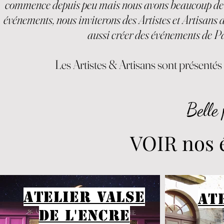
commence depuis peu mais nous avons beaucoup de pro
événements, nous inviterons des Artistes et Artisans 
aussi créer des événements de Par
Les Artistes & Artisans sont présentés i
Belle
VOIR nos 
Atelier Valse
At
de l'encre