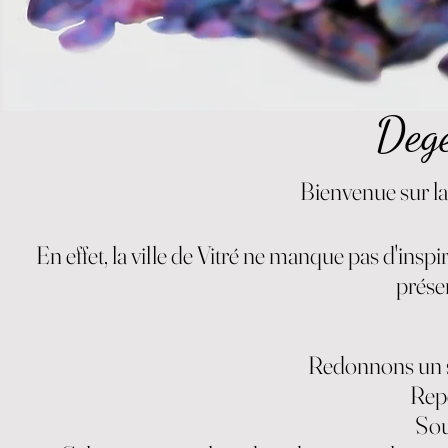
Deg
Bienvenue sur l
En effet, la ville de Vitré ne manque pas d'inspi
prése
Redonnons un se
Repe
Sou