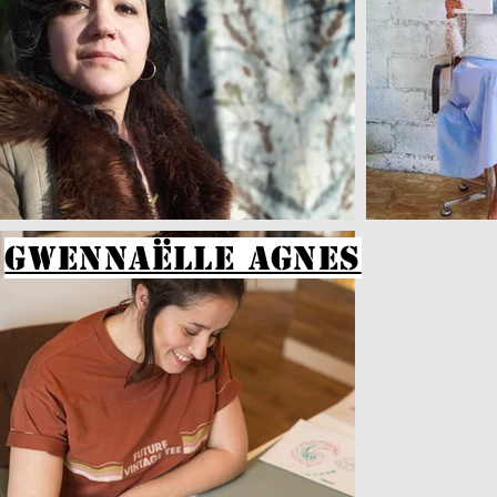
GWENNAËLLE AGNeS